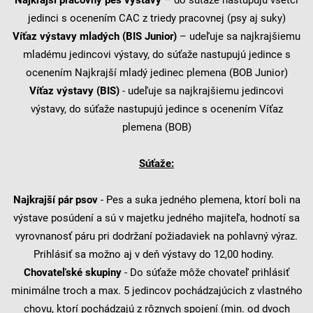
jedinci s ocenením CAC z triedy pracovnej (psy aj suky)
Víťaz výstavy mladých (BIS Junior)
– udeľuje sa najkrajšiemu
mladému jedincovi výstavy, do súťaže nastupujú jedince s
ocenením Najkrajší mladý jedinec plemena (BOB Junior)
Víťaz výstavy (BIS)
- udeľuje sa najkrajšiemu jedincovi
výstavy, do súťaže nastupujú jedince s ocenením Víťaz
plemena (BOB)
Súťaže:
Najkrajší pár psov
- Pes a suka jedného plemena, ktorí boli na
výstave posúdení a sú v majetku jedného majiteľa, hodnotí sa
vyrovnanosť páru pri dodržaní požiadaviek na pohlavný výraz.
Prihlásiť sa možno aj v deň výstavy do 12,00 hodiny.
Chovateľské skupiny
- Do súťaže môže chovateľ prihlásiť
minimálne troch a max. 5 jedincov pochádzajúcich z vlastného
chovu, ktorí pochádzajú z rôznych spojení (min. od dvoch