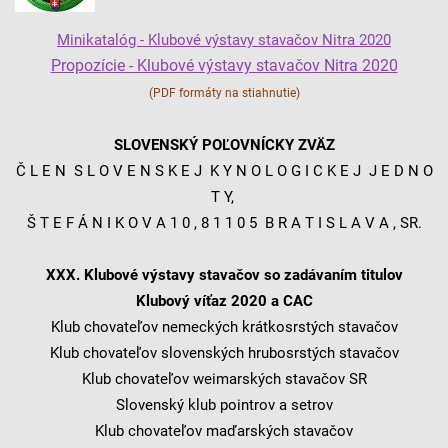
Minikatalóg - Klubové výstavy stavačov Nitra 2020
Propozície - Klubové výstavy stavačov Nitra 2020
(PDF formáty na stiahnutie)
SLOVENSKÝ POĽOVNÍCKY ZVÄZ
Č L E N S L O V E N S K E J K Y N O L O G I C K E J J E D N O
T Y,
Š T E F Á N I K O V A 1 0 , 8 1 1 0 5 B R A T I S L A V A , SR.
XXX. Klubové výstavy stavačov so zadávaním titulov
Klubový víťaz 2020 a CAC
Klub chovateľov nemeckých krátkosrstých stavačov
Klub chovateľov slovenských hrubosrstých stavačov
Klub chovateľov weimarských stavačov SR
Slovenský klub pointrov a setrov
Klub chovateľov maďarských stavačov