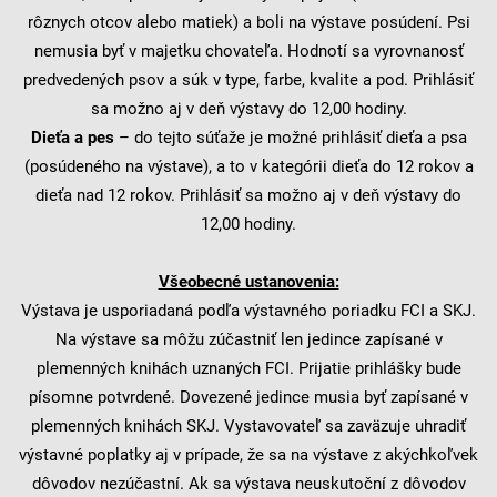
rôznych otcov alebo matiek) a boli na výstave posúdení. Psi
nemusia byť v majetku chovateľa. Hodnotí sa vyrovnanosť
predvedených psov a súk v type, farbe, kvalite a pod. Prihlásiť
sa možno aj v deň výstavy do 12,00 hodiny.
Dieťa a pes
– do tejto súťaže je možné prihlásiť dieťa a psa
(posúdeného na výstave), a to v kategórii dieťa do 12 rokov a
dieťa nad 12 rokov. Prihlásiť sa možno aj v deň výstavy do
12,00 hodiny.
Všeobecné ustanovenia:
Výstava je usporiadaná podľa výstavného poriadku FCI a SKJ.
Na výstave sa môžu zúčastniť len jedince zapísané v
plemenných knihách uznaných FCI. Prijatie prihlášky bude
písomne potvrdené. Dovezené jedince musia byť zapísané v
plemenných knihách SKJ. Vystavovateľ sa zaväzuje uhradiť
výstavné poplatky aj v prípade, že sa na výstave z akýchkoľvek
dôvodov nezúčastní. Ak sa výstava neuskutoční z dôvodov