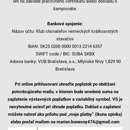
len na základe pracovného certifikátu alebo dokladu o
šampionáte.
Bankové spojenie:
Názov účtu: Klub chovateľov nemeckých krátkosrstých
stavačov
IBAN: SK25 0200 0000 0013 2214 6357
SWIFT code / BIC: SUBA SKBX
Adresa banky: VUB Bratislava, a.s.; Mlynské Nivy 1,829 90
Bratislava
Pri online prihlasovaní uhraďte poplatok po obdržaní
potvrdzujúceho mailu, v ktorom bude uvedená suma na
zaplatenie výstavných poplatkov a variabilný symbol. VS je
nevyhnutné uviesť pri úhrade poplatku. Doklad o zaplatení
môžete nahrať ako prílohu pod „moje platby“ (ikona spinka)
alebo poslať mailom na marian.konecny476@gmail.com