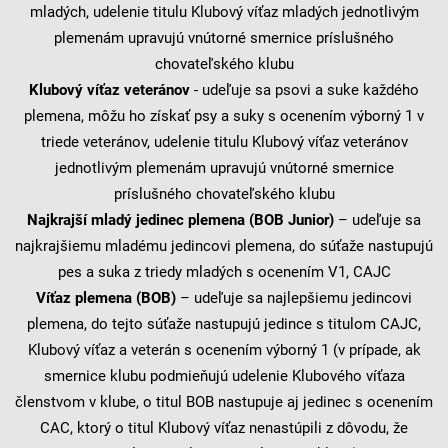
mladých, udelenie titulu Klubový víťaz mladých jednotlivým
plemenám upravujú vnútorné smernice príslušného
chovateľského klubu
Klubový víťaz veteránov
- udeľuje sa psovi a suke každého
plemena, môžu ho získať psy a suky s ocenením výborný 1 v
triede veteránov, udelenie titulu Klubový víťaz veteránov
jednotlivým plemenám upravujú vnútorné smernice
príslušného chovateľského klubu
Najkrajší mladý jedinec plemena (BOB Junior)
– udeľuje sa
najkrajšiemu mladému jedincovi plemena, do súťaže nastupujú
pes a suka z triedy mladých s ocenením V1, CAJC
Víťaz plemena (BOB)
– udeľuje sa najlepšiemu jedincovi
plemena, do tejto súťaže nastupujú jedince s titulom CAJC,
Klubový víťaz a veterán s ocenením výborný 1 (v prípade, ak
smernice klubu podmieňujú udelenie Klubového víťaza
členstvom v klube, o titul BOB nastupuje aj jedinec s ocenením
CAC, ktorý o titul Klubový víťaz nenastúpili z dôvodu, že