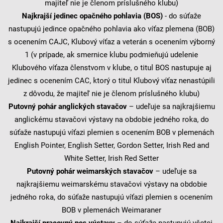
majiteľ nie je členom príslušného klubu)
Najkrajší jedinec opačného pohlavia (BOS)
- do súťaže
nastupujú jedince opačného pohlavia ako víťaz plemena (BOB)
s ocenením CAJC, Klubový víťaz a veterán s ocenením výborný
1 (v prípade, ak smernice klubu podmieňujú udelenie
Klubového víťaza členstvom v klube, o titul BOS nastupuje aj
jedinec s ocenením CAC, ktorý o titul Klubový víťaz nenastúpili
z dôvodu, že majiteľ nie je členom príslušného klubu)
Putovný pohár anglických stavačov
– udeľuje sa najkrajšiemu
anglickému stavačovi výstavy na obdobie jedného roka, do
súťaže nastupujú víťazi plemien s ocenením BOB v plemenách
English Pointer, English Setter, Gordon Setter, Irish Red and
White Setter, Irish Red Setter
Putovný pohár weimarských stavačov
– udeľuje sa
najkrajšiemu weimarskému stavačovi výstavy na obdobie
jedného roka, do súťaže nastupujú víťazi plemien s ocenením
BOB v plemenách Weimaraner
Najkrajší pracovný pes výstavy
– do súťaže nastupujú všetci