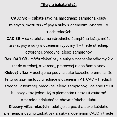
Tituly a čakateľstvá:
CAJC SR
– čakateľstvo na národného šampióna krásy
mladých, môžu získať psy a suky s ocenením výborný 1 v
triede mladých
CAC SR
– čakateľstvo na národného šampióna krásy, môžu
získať psy a suky s ocenením výborný 1 v triede strednej,
otvorenej, pracovnej alebo šampiónov
Res. CAC SR
- môžu získať psy a suky s ocenením výborný 2 v
triede strednej, otvorenej, pracovnej alebo šampiónov
Klubový víťaz
– udeľuje sa psovi a suke každého plemena. Do
tejto súťaže nastupujú jedince s ocenením V1, CAC v triedach
strednej, otvorenej, pracovnej alebo šampiónov, udelenie titulu
Klubový víťaz jednotlivým plemenám upravujú vnútorné
smernice príslušného chovateľského klubu
Klubový víťaz mladých
- udeľuje sa psovi a suke každého
plemena, môžu ho získať psy a suky s ocenením CAJC v triede