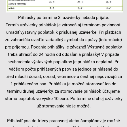
Prihlášky po termíne 3. uzávierky nebudú prijaté.
Termín uzávierky prihlášok je zároveň aj termínom povinnosti
uhradiť výstavný poplatok k príslušnej uzávierke. Pri platbách
zo zahraničia uveďte variabilný symbol do správy (informácie)
pre príjemcu. Podanie prihlášky je záväzné! Výstavné poplatky
treba uhradiť do 24 hodín od odoslania prihlášky! V prípade
neuhradenia výstavných poplatkov je prihláška neplatná. Pri
väčšom počte prihlásených psov sa jedince prihlásené do
tried mladší dorast, dorast, veteránov a čestnej nepovažujú za
1.prihláseného psa. Prihlášku je možné stornovať len do
termínu druhej uzávierky, za stornovanie prihlášok účtujeme
storno poplatok vo výške 10 euro. Po termíne druhej uzávierky
už stornovanie nie je možné.
Prihlásiť psa do triedy pracovnej alebo šampiónov je možné