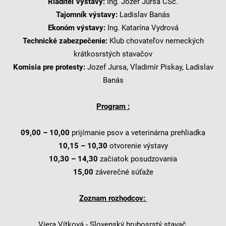
Riaditeľ výstavy:
Ing. Jozef Jursa CSc.
Tajomník výstavy:
Ladislav Banás
Ekonóm výstavy:
Ing. Katarína Vydrová
Technické zabezpečenie:
Klub chovateľov nemeckých
krátkosrstých stavačov
Komisia pre protesty:
Jozef Jursa, Vladimír Piskay, Ladislav
Banás
Program :
09,00 – 10,00
prijímanie psov a veterinárna prehliadka
10,15 – 10,30
otvorenie výstavy
10,30 – 14,30
začiatok posudzovania
15,00
záverečné súťaže
Zoznam rozhodcov:
Viera Vítková - Slovenský hrubosrstý stavač