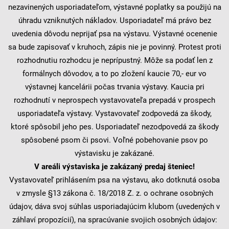
nezavinených usporiadateľom, výstavné poplatky sa použijú na
úhradu vzniknutých nákladov. Usporiadateľ má právo bez
uvedenia dôvodu neprijať psa na výstavu. Výstavné ocenenie
sa bude zapisovať v kruhoch, zápis nie je povinný. Protest proti
rozhodnutiu rozhodcu je neprípustný. Môže sa podať len z
formálnych dôvodov, a to po zložení kaucie 70,- eur vo
výstavnej kancelárii počas trvania výstavy. Kaucia pri
rozhodnutí v neprospech vystavovateľa prepadá v prospech
usporiadateľa výstavy. Vystavovateľ zodpovedá za škody,
ktoré spôsobil jeho pes. Usporiadateľ nezodpovedá za škody
spôsobené psom či psovi. Voľné pobehovanie psov po
výstavisku je zakázané.
V areáli výstaviska je zakázaný predaj šteniec!
Vystavovateľ prihlásením psa na výstavu, ako dotknutá osoba
v zmysle §13 zákona č. 18/2018 Z. z. o ochrane osobných
údajov, dáva svoj súhlas usporiadajúcim klubom (uvedených v
záhlaví propozícií), na spracúvanie svojich osobných údajov: