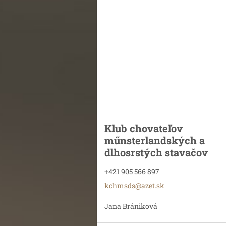
Klub chovateľov
műnsterlandských a
dlhosrstých stavačov
+421 905 566 897
kchmsds@
azet.sk
Jana Brániková