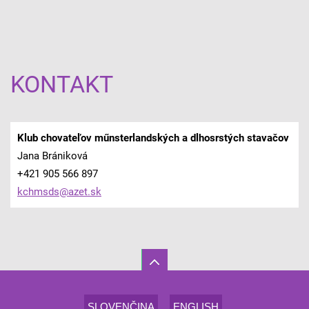
KONTAKT
Klub chovateľov műnsterlandských a dlhosrstých stavačov
Jana Brániková
+421 905 566 897
kchmsds@
azet.sk
SLOVENČINA
ENGLISH