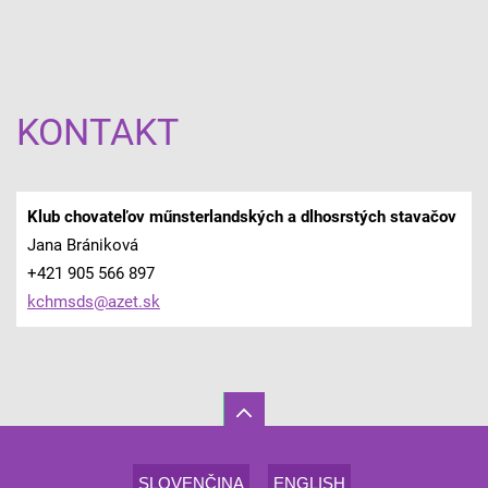
KONTAKT
Klub chovateľov műnsterlandských a dlhosrstých stavačov
Jana Brániková
+421 905 566 897
kchmsds@
azet.sk
SLOVENČINA
ENGLISH