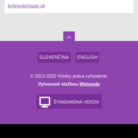
kchmsds@
azet.sk
SLOVENČINA
ENGLISH
© 2013-2022 Všetky práva vyhradené.
Vytvorené službou
Webnode
ŠTANDARDNÁ VERZIA