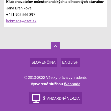
Klub chovateľov műnsterlandských a dlhosrstých stavačov
Jana Brániková
+421 905 566 897
kchmsds@
azet.sk
SLOVENČINA
ENGLISH
© 2013-2022 Všetky práva vyhradené.
Vytvorené službou
Webnode
ŠTANDARDNÁ VERZIA