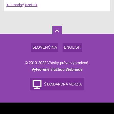
kchmsds@
azet.sk
SLOVENČINA
ENGLISH
© 2013-2022 Všetky práva vyhradené.
Vytvorené službou
Webnode
ŠTANDARDNÁ VERZIA