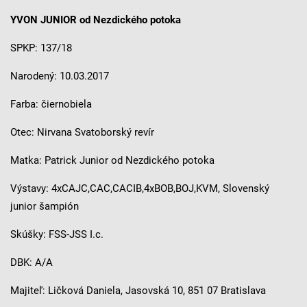
YVON JUNIOR od Nezdického potoka
SPKP: 137/18
Narodený: 10.03.2017
Farba: čiernobiela
Otec: Nirvana Svatoborský revír
Matka: Patrick Junior od Nezdického potoka
Výstavy: 4xCAJC,CAC,CACIB,4xBOB,BOJ,KVM, Slovenský
junior šampión
Skúšky: FSS-JSS I.c.
DBK: A/A
Majiteľ: Ličková Daniela, Jasovská 10, 851 07 Bratislava