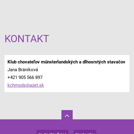
KONTAKT
Klub chovateľov műnsterlandských a dlhosrstých stavačov
Jana Brániková
+421 905 566 897
kchmsds@
azet.sk