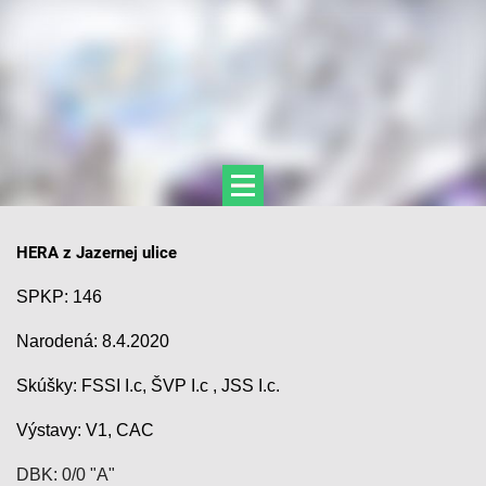
HERA z Jazernej ulice
SPKP: 146
Narodená: 8.4.2020
Skúšky: FSSI I.c, ŠVP I.c , JSS I.c.
Výstavy: V1, CAC
DBK: 0/0 "A"