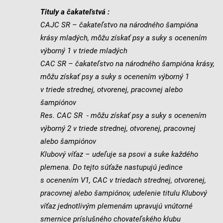
Tituly a čakateľstvá :
CAJC SR – čakateľstvo na národného šampióna
krásy mladých, môžu získať psy a suky s ocenením
výborný 1 v triede mladých
CAC SR – čakateľstvo na národného šampióna krásy,
môžu získať psy a suky s ocenením výborný 1
v triede strednej, otvorenej, pracovnej alebo
šampiónov
Res. CAC SR - môžu získať psy a suky s ocenením
výborný 2 v triede strednej, otvorenej, pracovnej
alebo šampiónov
Klubový víťaz – udeľuje sa psovi a suke každého
plemena. Do tejto súťaže nastupujú jedince
s ocenením V1, CAC v triedach strednej, otvorenej,
pracovnej alebo šampiónov,
udelenie titulu Klubový
víťaz jednotlivým plemenám upravujú vnútorné
smernice príslušného chovateľského klubu