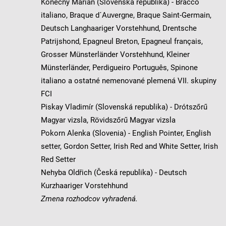
Konečný Marián (Slovenská republika) - Bracco
italiano, Braque d´Auvergne, Braque Saint-Germain,
Deutsch Langhaariger Vorstehhund, Drentsche
Patrijshond, Epagneul Breton, Epagneul français,
Grosser Münsterländer Vorstehhund, Kleiner
Münsterländer, Perdigueiro Português, Spinone
italiano a ostatné nemenované plemená VII. skupiny
FCI
Piskay Vladimír (Slovenská republika) - Drótszőrű
Magyar vizsla, Rövidszőrű Magyar vizsla
Pokorn Alenka (Slovenia) - English Pointer, English
setter, Gordon Setter, Irish Red and White Setter, Irish
Red Setter
Nehyba Oldřich (Česká republika) - Deutsch
Kurzhaariger Vorstehhund
Zmena rozhodcov vyhradená.