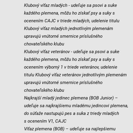
Klubový víťaz mladých - udeľuje sa psovi a suke
každého plemena, môžu ho získať psy a suky s
ocenením CAJC v triede mladých, udelenie titulu
Klubový víťaz mladých jednotlivým plemenám
upravujú vnútorné smernice príslušného
chovateľského klubu
Klubový víťaz veteránov - udeľuje sa psovi a suke
každého plemena, môžu ho získať psy a suky s
ocenením výborný 1 v triede veteránov, udelenie
titulu Klubový víťaz veteránov jednotlivým plemenám
upravujú vnútorné smernice príslušného
chovateľského klubu
Najkrajší mladý jedinec plemena (BOB Junior) –
udeľuje sa najkrajšiemu mladému jedincovi plemena,
do súťaže nastupujú pes a suka z triedy mladých
s ocenením V1, CAJC
Víťaz plemena (BOB) – udeľuje sa najlepšiemu