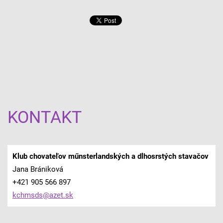
KONTAKT
Klub chovateľov műnsterlandských a dlhosrstých stavačov
Jana Brániková
+421 905 566 897
kchmsds@
azet.sk