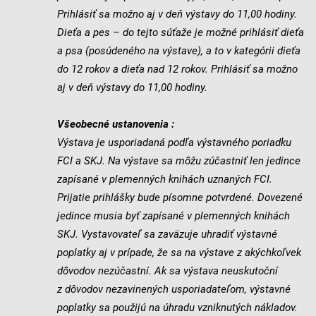
Prihlásiť sa možno aj v deň výstavy do 11,00 hodiny.
Dieťa a pes – do tejto súťaže je možné prihlásiť dieťa
a psa (posúdeného na výstave), a to v kategórii dieťa
do 12 rokov a dieťa nad 12 rokov. Prihlásiť sa možno
aj v deň výstavy do 11,00 hodiny.
Všeobecné ustanovenia :
Výstava je usporiadaná podľa výstavného poriadku
FCI a SKJ. Na výstave sa môžu zúčastniť len jedince
zapísané v plemenných knihách uznaných FCI.
Prijatie prihlášky bude písomne potvrdené. Dovezené
jedince musia byť zapísané v plemenných knihách
SKJ. Vystavovateľ sa zaväzuje uhradiť výstavné
poplatky aj v prípade, že sa na výstave z akýchkoľvek
dôvodov nezúčastní. Ak sa výstava neuskutoční
z dôvodov nezavinených usporiadateľom, výstavné
poplatky sa použijú na úhradu vznik­nutých nákladov.