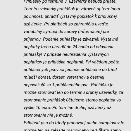
Prihlášky po termíne 3. uzávierky nebudú prijaté.
Termín uzávierky prihlášok je zároveň aj termínom
povinnosti uhradiť výstavný poplatok k príslušnej
uzávierke. Pri platbách zo zahraničia uveďte
variabilný symbol do správy (informácie) pre
príjemcu. Podanie prihlášky je záväzné! Výstavné
poplatky treba uhradiť do 24 hodín od odoslania
prihlášky! V prípade neuhradenia výstavných
poplatkov je prihláška neplatná. Pri väčšom počte
prihlásených psov sa jedince prihlásené do tried
mladší dorast, dorast, veteránov a čestnej
nepovažujú za 1.prihláseného psa. Prihlášku je
možné stornovať len do termínu druhej uzávierky, za
stornovanie prihlášok účtujeme storno poplatok vo
výške 10 euro. Po termíne druhej uzávierky už
stornovanie nie je možné.
Prihlásiť psa do triedy pracovnej alebo šampiónov je
možné len na základe pracovného certifikátu alebo