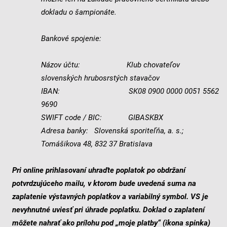
dokladu o šampionáte.
Bankové spojenie:
Názov účtu: Klub chovateľov
slovenských hrubosrstých stavačov
IBAN: SK08 0900 0000 0051 5562
9690
SWIFT code / BIC: GIBASKBX
Adresa banky: Slovenská sporiteľňa, a. s.;
Tomášikova 48, 832 37 Bratislava
Pri online prihlasovaní uhraďte poplatok po obdržaní
potvrdzujúceho mailu, v ktorom bude uvedená suma na
zaplatenie výstavných poplatkov a variabilný symbol. VS je
nevyhnutné uviesť pri úhrade poplatku. Doklad o zaplatení
môžete nahrať ako prílohu pod „moje platby“ (ikona spinka)