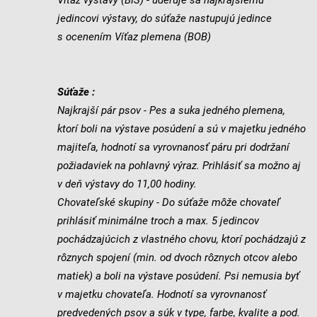
Víťaz výstavy (BIS) - udeľuje sa najkrajšiemu
jedincovi výstavy, do súťaže nastupujú jedince
s ocenením Víťaz plemena (BOB)
Súťaže :
Najkrajší pár psov - Pes a suka jedného plemena,
ktorí boli na výstave posúdení a sú v majetku jedného
majiteľa, hodnotí sa vyrovnanosť páru pri dodržaní
požiadaviek na pohlavný výraz. Prihlásiť sa možno aj
v deň výstavy do 11,00 hodiny.
Chovateľské skupiny - Do súťaže môže chovateľ
prihlásiť minimálne troch a max. 5 jedincov
pochádzajúcich z vlastného chovu, ktorí pochádzajú z
rôznych spojení (min. od dvoch rôznych otcov alebo
matiek) a boli na výstave posúdení. Psi nemusia byť
v majetku chovateľa. Hodnotí sa vyrovnanosť
predvedených psov a súk v type, farbe, kvalite a pod.