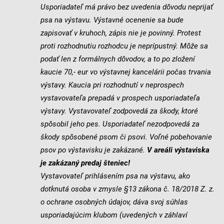
Usporiadateľ má právo bez uvedenia dôvodu neprijať
psa na výstavu.
Výstavné ocenenie sa bude
zapisovať v kruhoch, zápis nie je povinný. Protest
proti rozhodnutiu rozhodcu je neprípustný. Môže sa
podať len z formálnych dôvodov, a to po zložení
kaucie 70,- eur vo výstavnej kancelárii počas trvania
výstavy. Kaucia pri rozhodnutí v neprospech
vystavovateľa prepadá v prospech usporiadateľa
výstavy. Vystavovateľ zodpovedá za škody, ktoré
spôsobil jeho pes. Usporiadateľ nezodpovedá za
škody spôsobené psom či psovi. Voľné pobehovanie
psov po výstavisku je zakázané.
V areáli výstaviska
je zakázaný predaj šteniec!
Vystavovateľ prihlásením psa na výstavu, ako
dotknutá osoba v zmysle §13 zákona č. 18/2018 Z. z.
o ochrane osobných údajov, dáva svoj súhlas
usporiadajúcim klubom (uvedených v záhlaví