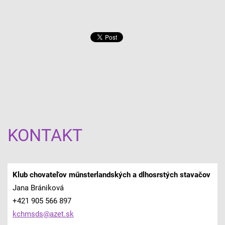
KONTAKT
Klub chovateľov műnsterlandských a dlhosrstých stavačov
Jana Brániková
+421 905 566 897
kchmsds@
azet.sk