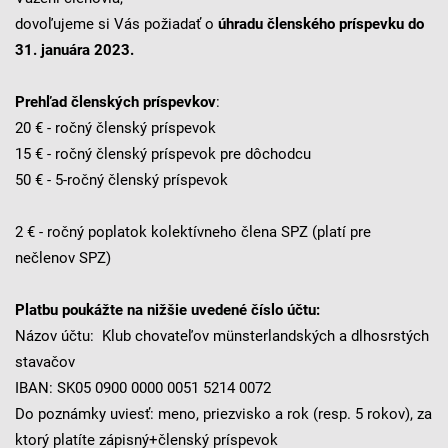
dovoľujeme si Vás požiadať o
úhradu členského príspevku do
31. januára 2023.
Prehľad členských príspevkov
:
20 € - ročný členský príspevok
15 € - ročný členský príspevok pre dôchodcu
50 € - 5-ročný členský príspevok
2 € - ročný poplatok kolektívneho člena SPZ (platí pre
nečlenov SPZ)
Platbu poukážte na nižšie uvedené číslo účtu:
Názov účtu: Klub chovateľov münsterlandských a dlhosrstých
stavačov
IBAN: SK05 0900 0000 0051 5214 0072
Do poznámky uviesť: meno, priezvisko a rok (resp. 5 rokov), za
ktorý platíte zápisný+členský príspevok