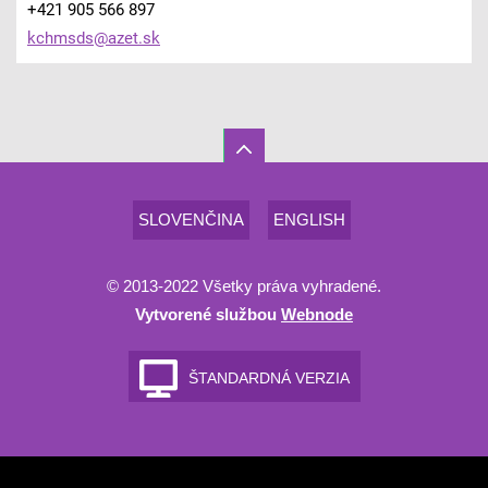
+421 905 566 897
kchmsds@
azet.sk
SLOVENČINA
ENGLISH
© 2013-2022 Všetky práva vyhradené.
Vytvorené službou
Webnode
ŠTANDARDNÁ VERZIA