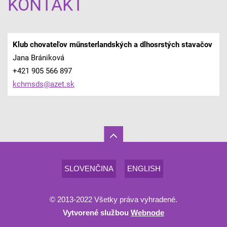
KONTAKT
Klub chovateľov műnsterlandských a dlhosrstých stavačov
Jana Brániková
+421 905 566 897
kchmsds@
azet.sk
SLOVENČINA
ENGLISH
© 2013-2022 Všetky práva vyhradené.
Vytvorené službou
Webnode