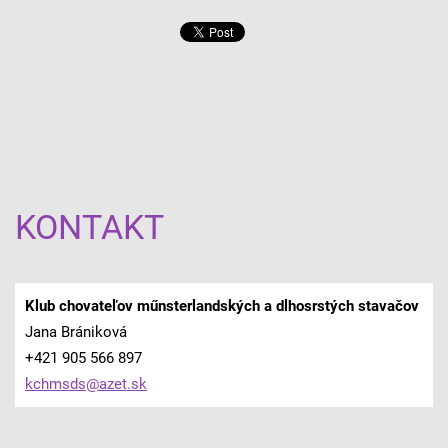
KONTAKT
Klub chovateľov műnsterlandských a dlhosrstých stavačov
Jana Brániková
+421 905 566 897
kchmsds@
azet.sk