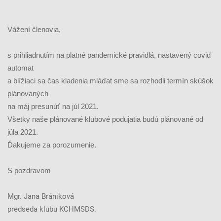
Vážení členovia,
s prihliadnutím na platné pandemické pravidlá, nastavený covid
automat
a blížiaci sa čas kladenia mláďat sme sa rozhodli termín skúšok
plánovaných
na máj presunúť na júl 2021.
Všetky naše plánované klubové podujatia budú plánované od
júla 2021.
Ďakujeme za porozumenie.
S pozdravom
Mgr. Jana Brániková
predseda klubu KCHMSDS.